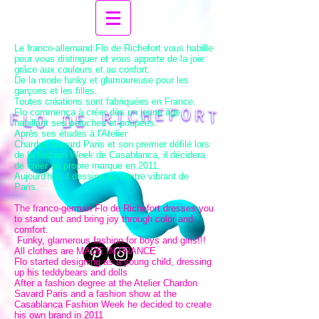
Le franco-allemand Flo de Richefort vous habille
pour vous distinguer et vous apporte de la joie
grâce aux couleurs et au confort.
De la mode funky et glamoureuse pour les
garçons et les filles.
Toutes créations sont fabriquées en France.
Flo commença à créer dès un jeune âge,
habillant ses peluches et poupées.
Après ses études à l'Atelier
Chardon Savard Paris et son premier défilé lors
de la fashion Week de Casablanca, il décidera
de créer sa propre marque en 2011.
Aujourd'hui, il dessine au centre vibrant de
Paris.
The franco-german Flo de Richefort dresses you
to stand out and bring joy through color and
comfort.
Funky, glamerous fashion for boys and girls!!!
All clothes are MADE IN FRANCE
Flo started designing as a young child, dressing
up his teddybears and dolls
After a fashion degree at the Atelier Chardon
Savard Paris and a fashion show at the
Casablanca Fashion Week he decided to create
his own brand in 2011